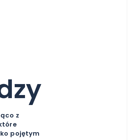
dzy
żąco z
które
oko pojętym