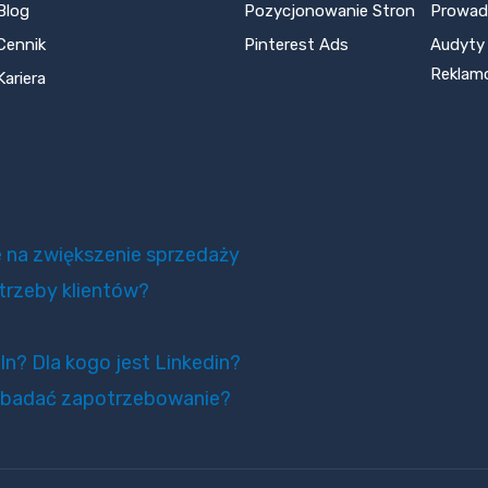
Blog
Pozycjonowanie Stron
Prowadz
Cennik
Pinterest Ads
Audyty
Reklam
Kariera
gie na zwiększenie sprzedaży
trzeby klientów?
n? Dla kogo jest Linkedin?
k zbadać zapotrzebowanie?