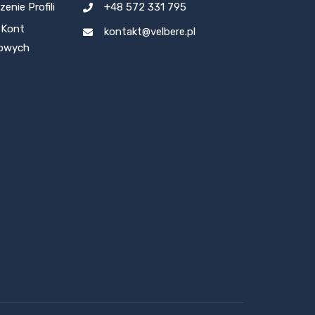
enie Profili
+48 572 331 795
 Kont
kontakt@velbere.pl
owych