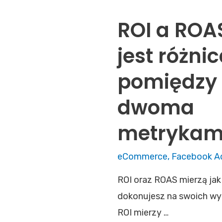
ROI a ROA
jest różni
pomiędzy 
dwoma
metrykam
eCommerce
,
Facebook A
ROI oraz ROAS mierzą jak
dokonujesz na swoich wy
ROI mierzy …