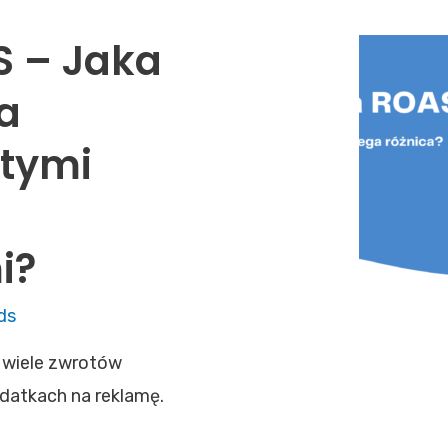
S – Jaka
ca
tymi
i?
ds
 wiele zwrotów
datkach na reklamę.